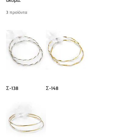
ακόμα.
3 προϊόντα
Σ-138
Σ-148