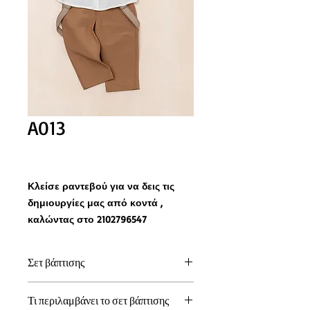
A013
Κλείσε ραντεβού για να δεις τις
δημιουργίες μας από κοντά ,
καλώντας στο 2102796547
Σετ βάπτισης
Διάλεξε το κουστούμι και δημιούργησε
Τι περιλαμβάνει το σετ βάπτισης
το δικό σου σετ βάπτισης στα