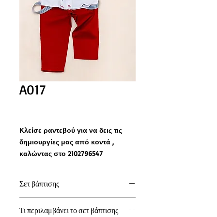
A017
Κλείσε ραντεβού για να δεις τις
δημιουργίες μας από κοντά ,
καλώντας στο 2102796547
Σετ βάπτισης
Διάλεξε το κουστούμι και δημιούργησε
Τι περιλαμβάνει το σετ βάπτισης
το δικό σου σετ βάπτισης στα